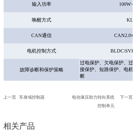
输入功率
100W~
唤醒方式
KL1
C
AN通信
CAN2.0\
电机控制方式
BLDC\SVP
过电保护、欠电保护、过
接保护、短路保护、电机
故障诊断和保护策略
断
上一页
车身域控制器
电动液压助力转向系统
下一页
控制单元
相关产品